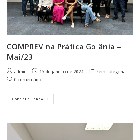
COMPREV na Prática Goiânia –
Mai/23
Autor
Post
Categoria
admin
15 de janeiro de 2024
Sem categoria
do
publicado:
do
Comentários
0 comentário
post:
post:
do
post:
COMPREV
Continue Lendo
Na
Prática
Goiânia
–
Mai/23