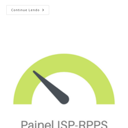
post:
Curso
Continue Lendo
Presencial
Goiânia
–
Fev/23