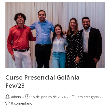
Fev/23
Curso Presencial Goiânia –
Fev/23
Autor
Post
Categoria
admin
15 de janeiro de 2024
Sem categoria
do
publicado:
do
Comentários
0 comentário
post:
post:
do