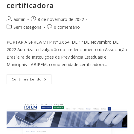
certificadora
Autor
Post
admin
8 de novembro de 2022
do
publicado:
Categoria
Comentários
Sem categoria
0 comentário
post:
do
do
post:
post:
PORTARIA SPREV/MTP Nº 3.654, DE 1º DE Novembro DE
2022 Autoriza a divulgação do credenciamento da Associação
Brasileira de Instituições de Previdência Estaduais e
Municipais - ABIPEM, como entidade certificadora…
ABIPEM
Continue Lendo
Se
Torna
Entidade
Certificadora