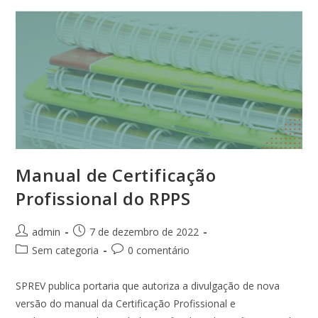
Manual de Certificação
Profissional do RPPS
Autor
Post
admin
7 de dezembro de 2022
do
publicado:
Categoria
Comentários
Sem categoria
0 comentário
post:
do
do
post:
post:
SPREV publica portaria que autoriza a divulgação de nova
versão do manual da Certificação Profissional e