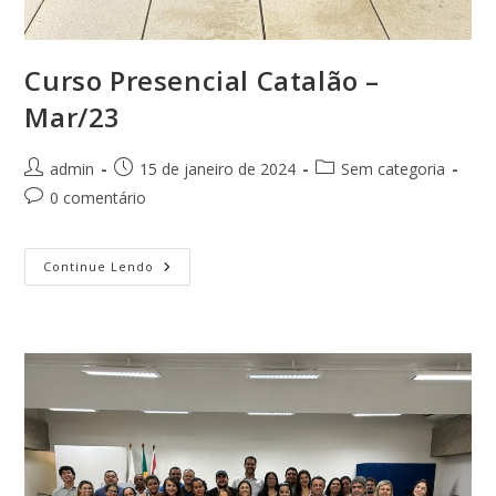
Curso Presencial Catalão –
Mar/23
Autor
Post
Categoria
admin
15 de janeiro de 2024
Sem categoria
do
publicado:
do
Comentários
0 comentário
post:
post:
do
post:
Curso
Continue Lendo
Presencial
Catalão
–
Mar/23