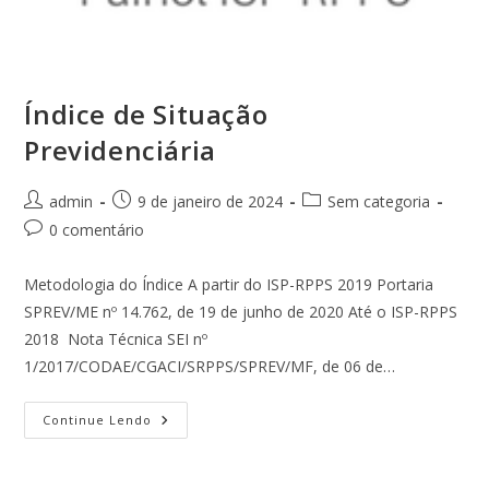
Índice de Situação
Previdenciária
Autor
Post
Categoria
admin
9 de janeiro de 2024
Sem categoria
do
publicado:
do
Comentários
0 comentário
post:
post:
do
post:
Metodologia do Índice A partir do ISP-RPPS 2019 Portaria
SPREV/ME nº 14.762, de 19 de junho de 2020 Até o ISP-RPPS
2018 Nota Técnica SEI nº
1/2017/CODAE/CGACI/SRPPS/SPREV/MF, de 06 de…
Índice
Continue Lendo
De
Situação
Previdenciária