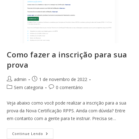
Como fazer a inscrição para sua
prova
Autor
Post
admin
1 de novembro de 2022
do
publicado:
Categoria
Comentários
Sem categoria
0 comentário
post:
do
do
post:
post:
Veja abaixo como você pode realizar a inscrição para a sua
prova da Nova Certificação RPPS. Ainda com dúvida? Entre
em contanto com a gente para te instruir. Precisa se…
Como
Continue Lendo
Fazer