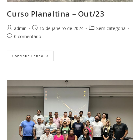
Curso Planaltina – Out/23
Autor
Post
Categoria
admin
15 de janeiro de 2024
Sem categoria
do
publicado:
do
Comentários
0 comentário
post:
post:
do
post:
Curso
Continue Lendo
Planaltina
–
Out/23