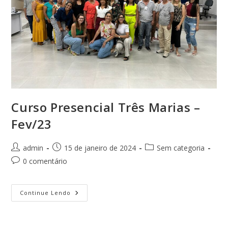
Curso Presencial Três Marias –
Fev/23
Autor
Post
Categoria
admin
15 de janeiro de 2024
Sem categoria
do
publicado:
do
Comentários
0 comentário
post:
post:
do
post:
Curso
Continue Lendo
Presencial
Três
Marias
–