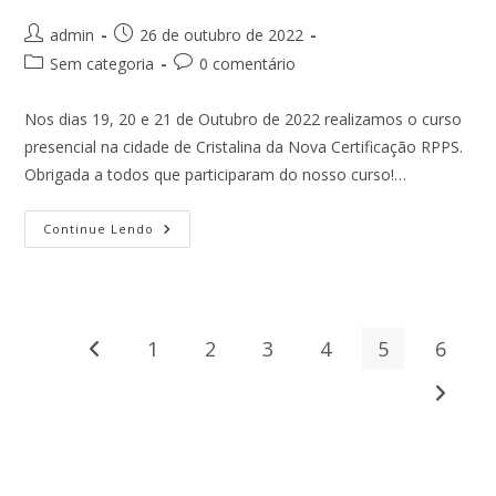
Autor
Post
admin
26 de outubro de 2022
do
publicado:
Categoria
Comentários
Sem categoria
0 comentário
post:
do
do
post:
post:
Nos dias 19, 20 e 21 de Outubro de 2022 realizamos o curso
presencial na cidade de Cristalina da Nova Certificação RPPS.
Obrigada a todos que participaram do nosso curso!…
Curso
Continue Lendo
De
Cristalina
Realizado
Com
Sucesso!
1
2
3
4
5
6
Ir para a página anterior
Ir para 