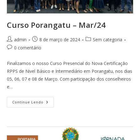
Curso Porangatu – Mar/24
Autor
Post
Categoria
admin
8 de março de 2024
Sem categoria
do
publicado:
do
Comentários
0 comentário
post:
post:
do
post:
Finalizamos o nosso Curso Presencial do Nova Certificação
RPPS de Nivel Básico e Intermediário em Porangatu, nos dias
05, 06, 07 e 08 de Março. Com participação dos conselheiros
e…
Curso
Continue Lendo
Porangatu
–
Mar/24