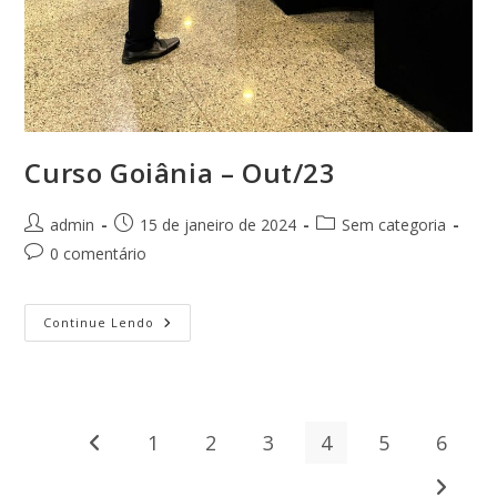
Curso Goiânia – Out/23
Autor
Post
Categoria
admin
15 de janeiro de 2024
Sem categoria
do
publicado:
do
Comentários
0 comentário
post:
post:
do
post:
Curso
Continue Lendo
Goiânia
–
Out/23
1
2
3
4
5
6
Ir para a página anterior
Ir para 