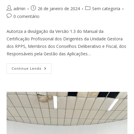
Autor
Post
Categoria
admin
26 de janeiro de 2024
Sem categoria
do
publicado:
do
Comentários
0 comentário
post:
post:
do
post:
Autoriza a divulgação da Versão 1.3 do Manual da
Certificação Profissional dos Dirigentes da Unidade Gestora
dos RPPS, Membros dos Conselhos Deliberativo e Fiscal, dos
Responsáveis pela Gestão das Aplicações…
PORTARIA
Continue Lendo
SRPC/MPS
Nº
103,
DE
17
DE
JANEIRO
DE
2024