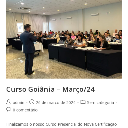
Curso Goiânia – Março/24
Autor
Post
Categoria
admin
26 de março de 2024
Sem categoria
do
publicado:
do
Comentários
0 comentário
post:
post:
do
post:
Finalizamos o nosso Curso Presencial do Nova Certificação