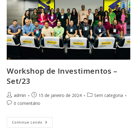
Workshop de Investimentos –
Set/23
Autor
Post
Categoria
admin
15 de janeiro de 2024
Sem categoria
do
publicado:
do
Comentários
0 comentário
post:
post:
do
post:
Workshop
Continue Lendo
De
Investimentos
–