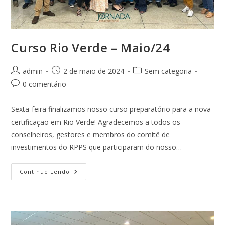
Curso Rio Verde – Maio/24
Autor
Post
Categoria
admin
2 de maio de 2024
Sem categoria
do
publicado:
do
Comentários
0 comentário
post:
post:
do
post:
Sexta-feira finalizamos nosso curso preparatório para a nova
certificação em Rio Verde! Agradecemos a todos os
conselheiros, gestores e membros do comitê de
investimentos do RPPS que participaram do nosso…
Curso
Continue Lendo
Rio
Verde
–
Maio/24