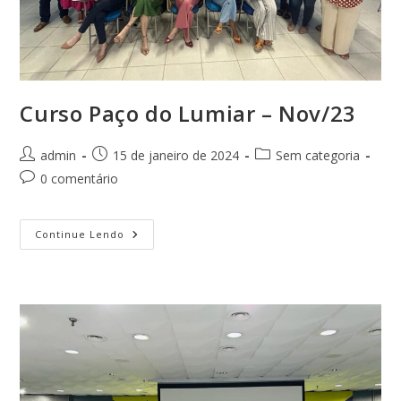
Curso Paço do Lumiar – Nov/23
Autor
Post
Categoria
admin
15 de janeiro de 2024
Sem categoria
do
publicado:
do
Comentários
0 comentário
post:
post:
do
post:
Curso
Continue Lendo
Paço
Do
Lumiar
–
Nov/23