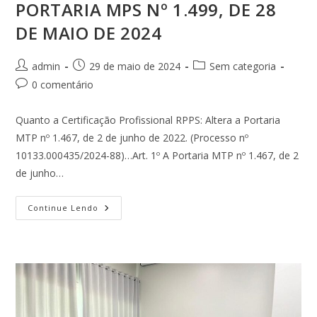
PORTARIA MPS Nº 1.499, DE 28
DE MAIO DE 2024
Autor
Post
Categoria
admin
29 de maio de 2024
Sem categoria
do
publicado:
do
Comentários
0 comentário
post:
post:
do
post:
Quanto a Certificação Profissional RPPS: Altera a Portaria
MTP nº 1.467, de 2 de junho de 2022. (Processo nº
10133.000435/2024-88)…Art. 1º A Portaria MTP nº 1.467, de 2
de junho…
PORTARIA
Continue Lendo
MPS
Nº
1.499,
DE
28
DE
MAIO
DE
2024