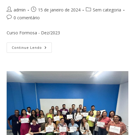
Autor
Post
Categoria
admin
15 de janeiro de 2024
Sem categoria
do
publicado:
do
Comentários
0 comentário
post:
post:
do
post:
Curso Formosa - Dez/2023
Curso
Continue Lendo
Formosa
–
Dez/2023