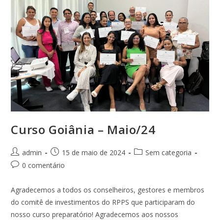
Curso Goiânia – Maio/24
Autor
Post
Categoria
admin
15 de maio de 2024
Sem categoria
do
publicado:
do
Comentários
0 comentário
post:
post:
do
post:
Agradecemos a todos os conselheiros, gestores e membros
do comitê de investimentos do RPPS que participaram do
nosso curso preparatório! Agradecemos aos nossos