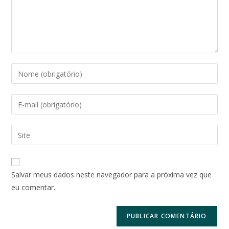
Digite
seu
nome
Digite
ou
seu
nome
endereço
Digite
de
de
o
usuário
e-
URL
para
mail
do
comentar
Salvar meus dados neste navegador para a próxima vez que
para
seu
eu comentar.
comentar
site
(opcional)