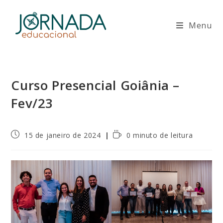
Ir
para
Menu
o
conteúdo
Curso Presencial Goiânia –
Fev/23
Post
Tempo
15 de janeiro de 2024
0 minuto de leitura
publicado:
de
leitura: