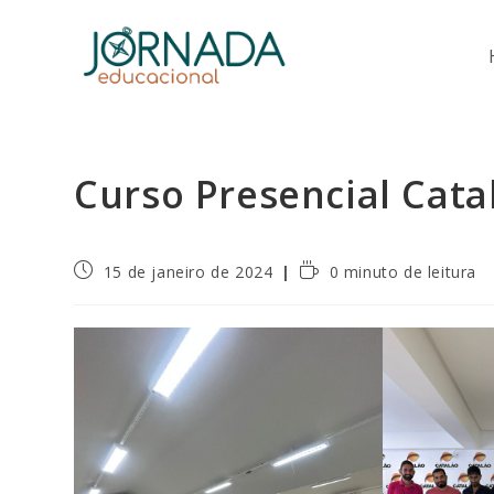
Ir
para
o
conteúdo
Curso Presencial Cata
Post
Tempo
15 de janeiro de 2024
0 minuto de leitura
publicado:
de
leitura: