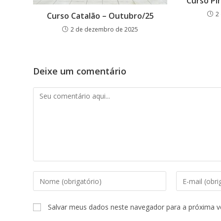
Curso Pir
2
Curso Catalão – Outubro/25
2 de dezembro de 2025
Deixe um comentário
Comentário
Digite
Digite
seu
seu
nome
endereço
Salvar meus dados neste navegador para a próxima v
ou
de