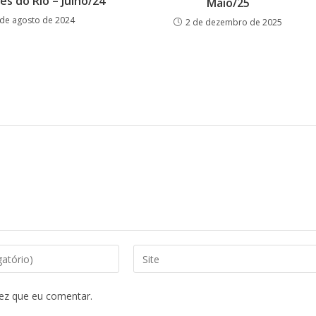
es do Rio – Julho/24
Maio/25
 de agosto de 2024
2 de dezembro de 2025
Digite
o
URL
ez que eu comentar.
do