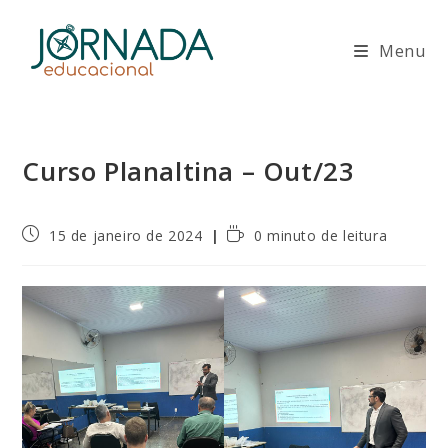
Ir
para
Menu
o
conteúdo
Curso Planaltina – Out/23
Post
Tempo
15 de janeiro de 2024
0 minuto de leitura
publicado:
de
leitura: