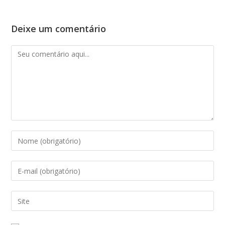
Deixe um comentário
Comentário
Digite
seu
nome
Digite
ou
seu
nome
endereço
Digite
de
de
o
usuário
e-
URL
para