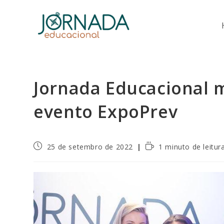
Ir
para
o
conteúdo
Jornada Educacional 
evento ExpoPrev
Post
Tempo
25 de setembro de 2022
1 minuto de leitur
publicado:
de
leitura: