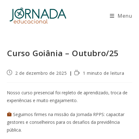
Ir
para
Menu
o
conteúdo
Curso Goiânia – Outubro/25
Post
Tempo
2 de dezembro de 2025
1 minuto de leitura
publicado:
de
leitura:
Nosso curso presencial foi repleto de aprendizado, troca de
experiências e muito engajamento.
Seguimos firmes na missão da Jornada RPPS: capacitar
gestores e conselheiros para os desafios da previdência
pública.