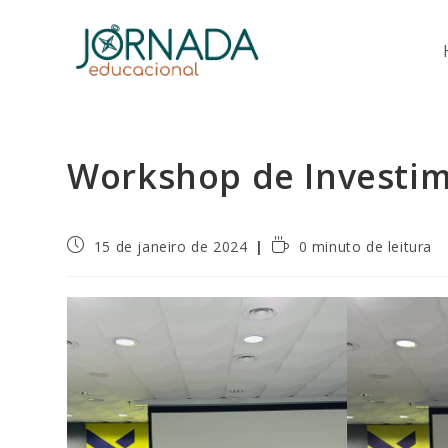
Ir
para
o
conteúdo
Workshop de Investim
Post
Tempo
15 de janeiro de 2024
0 minuto de leitura
publicado:
de
leitura: