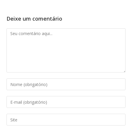
Deixe um comentário
Comentário
Digite
seu
nome
Digite
ou
seu
nome
endereço
Digite
de
de
o
usuário
e-
URL