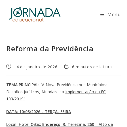
Ir
para
Menu
o
conteúdo
Reforma da Previdência
Post
Tempo
14 de janeiro de 2026
6 minutos de leitura
publicado:
de
leitura:
TEMA PRINCIPAL:
“A Nova Previdência nos Municípios:
Desafios Jurídicos, Atuariais e a
Implementação da EC
103/2019″
DATA: 10/03/2026 – TERÇA- FEIRA
Local: Hotel Oitis:
Endereço
: R. Terezina, 260 – Alto da