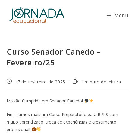
Ir
para
Menu
o
conteúdo
Curso Senador Canedo –
Fevereiro/25
Post
Tempo
17 de fevereiro de 2025
1 minuto de leitura
publicado:
de
leitura:
Missão Cumprida em Senador Canedo!
Finalizamos mais um Curso Preparatório para RPPS com
muito aprendizado, troca de experiências e crescimento
profissional!