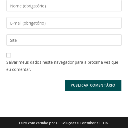
Digite
seu
nome
Digite
ou
seu
nome
endereço
Digite
de
de
o
usuário
e-
URL
para
mail
do
comentar
Salvar meus dados neste navegador para a próxima vez que
para
seu
eu comentar.
comentar
site
(opcional)
Feito com carinho por GP Soluções e Consultoria LTDA.