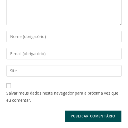
Digite
seu
nome
Digite
ou
seu
nome
endereço
Digite
de
de
o
usuário
e-
URL
para
mail
do
comentar
Salvar meus dados neste navegador para a próxima vez que
para
seu
eu comentar.
comentar
site
(opcional)