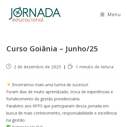
Ir
para
Menu
o
conteúdo
Curso Goiânia – Junho/25
Post
Tempo
2 de dezembro de 2025
1 minuto de leitura
publicado:
de
leitura:
Encerramos mais uma turma de sucesso!
Foram dias de muito aprendizado, troca de experiências e
fortalecimento da gestão previdenciária.
Parabéns aos RPPS que participaram dessa jornada em
busca de mais conhecimento, responsabilidade e excelência
na gestão: