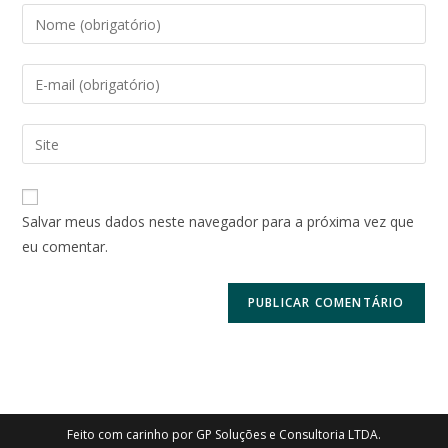
Digite
seu
nome
Digite
ou
seu
nome
endereço
Digite
de
de
o
usuário
e-
URL
para
mail
do
comentar
Salvar meus dados neste navegador para a próxima vez que
para
seu
eu comentar.
comentar
site
(opcional)
Feito com carinho por GP Soluções e Consultoria LTDA.