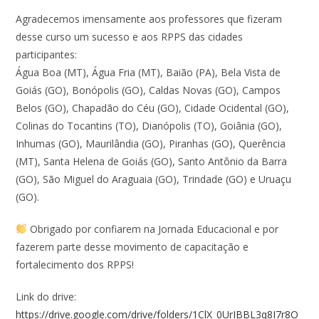
Agradecemos imensamente aos professores que fizeram
desse curso um sucesso e aos RPPS das cidades
participantes:
Água Boa (MT), Água Fria (MT), Baião (PA), Bela Vista de
Goiás (GO), Bonópolis (GO), Caldas Novas (GO), Campos
Belos (GO), Chapadão do Céu (GO), Cidade Ocidental (GO),
Colinas do Tocantins (TO), Dianópolis (TO), Goiânia (GO),
Inhumas (GO), Maurilândia (GO), Piranhas (GO), Querência
(MT), Santa Helena de Goiás (GO), Santo Antônio da Barra
(GO), São Miguel do Araguaia (GO), Trindade (GO) e Uruaçu
(GO).
Obrigado por confiarem na Jornada Educacional e por
fazerem parte desse movimento de capacitação e
fortalecimento dos RPPS!
Link do drive:
https://drive.google.com/drive/folders/1ClX_0UrIBBL3q8I7r8O_