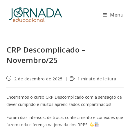
Ir
para
Menu
o
conteúdo
CRP Descomplicado –
Novembro/25
Post
Tempo
2 de dezembro de 2025
1 minuto de leitura
publicado:
de
leitura:
Encerramos o curso CRP Descomplicado com a sensação de
dever cumprido e muitos aprendizados compartilhados!
Foram dias intensos, de troca, conhecimento e conexões que
fazem toda diferença na jornada dos RPPS.