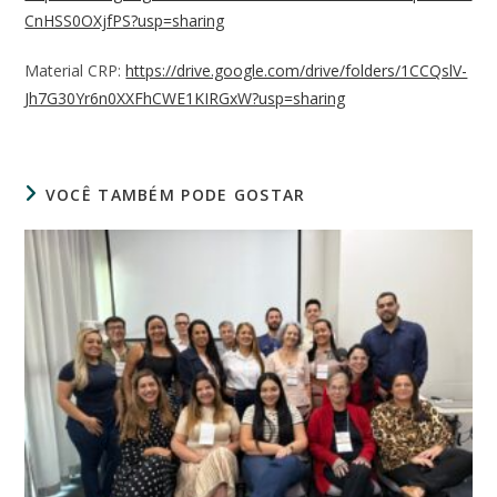
CnHSS0OXjfPS?usp=sharing
Material CRP:
https://drive.google.com/drive/folders/1CCQslV-
Jh7G30Yr6n0XXFhCWE1KIRGxW?usp=sharing
VOCÊ TAMBÉM PODE GOSTAR