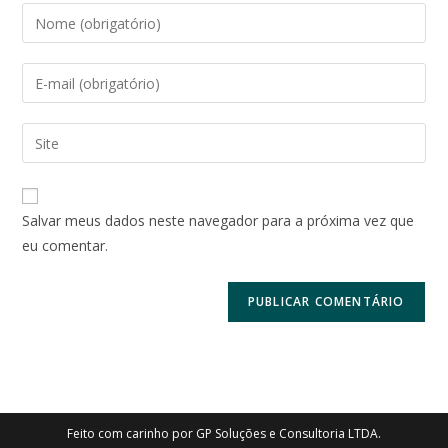
Digite
seu
nome
Digite
ou
seu
nome
endereço
Digite
de
de
o
usuário
e-
URL
para
mail
do
comentar
Salvar meus dados neste navegador para a próxima vez que
para
seu
eu comentar.
comentar
site
(opcional)
Feito com carinho por GP Soluções e Consultoria LTDA.